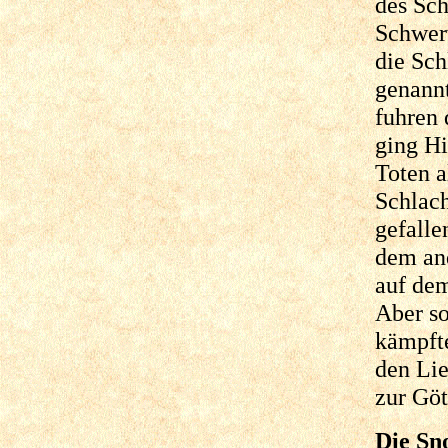
des Sch
Schwert
die Sch
genannt
fuhren 
ging H
Toten a
Schlach
gefalle
dem and
auf dem
Aber so
kämpfte
den Lie
zur Gö
Die Sn