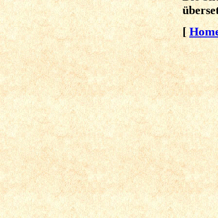
überset
[
Hom