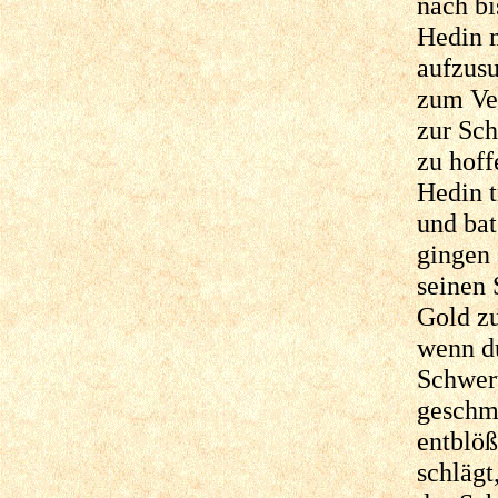
nach bi
Hedin m
aufzus
zum Ver
zur Sch
zu hoff
Hedin t
und bat
gingen 
seinen 
Gold zu
wenn du
Schwer
geschmi
entblöß
schlägt