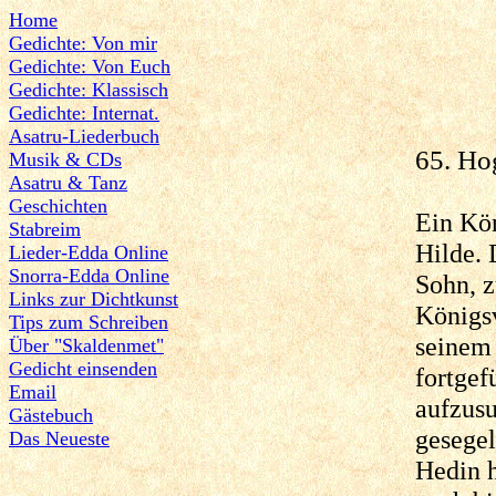
Home
Gedichte: Von mir
Gedichte: Von Euch
Gedichte: Klassisch
Gedichte: Internat.
Asatru-Liederbuch
65. Ho
Musik & CDs
Asatru & Tanz
Geschichten
Ein Kön
Stabreim
Hilde. 
Lieder-Edda Online
Snorra-Edda Online
Sohn, 
Links zur Dichtkunst
Königsv
Tips zum Schreiben
seinem 
Über "Skaldenmet"
Gedicht einsenden
fortgef
Email
aufzusu
Gästebuch
gesegel
Das Neueste
Hedin h